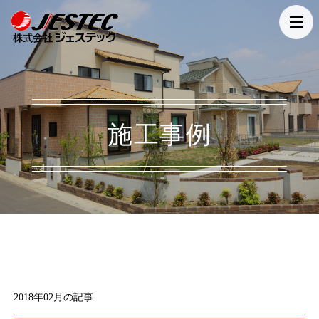
t
o
g
g
l
e
施工事例
n
a
v
i
g
a
t
i
2018年02月の記事
o